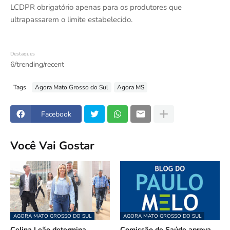
LCDPR obrigatório apenas para os produtores que
ultrapassarem o limite estabelecido.
Destaques
6/trending/recent
Tags
Agora Mato Grosso do Sul
Agora MS
Facebook
Você Vai Gostar
AGORA MATO GROSSO DO SUL
AGORA MATO GROSSO DO SUL
Celina Leão determina
Comissão de Saúde aprova