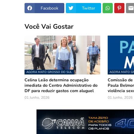
Facebook
Twitter
Você Vai Gostar
AGORA MATO GROSSO DO SUL
AGORA MATO GR
Celina Leão determina ocupação
Comissão de 
imediata do Centro Administrativo do
Paula Belmon
DF para reduzir gastos com aluguel
violência sex
01 Junho, 2026
01 Junho, 2026