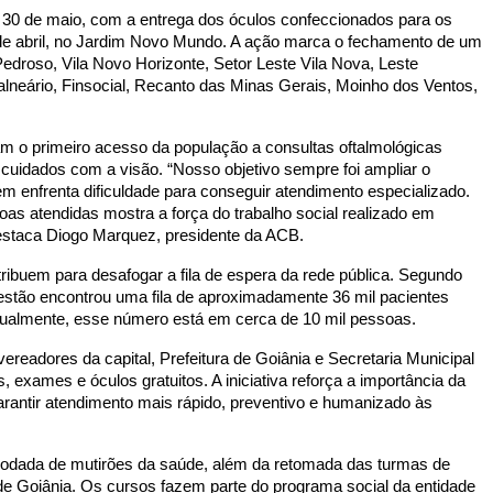
30 de maio, com a entrega dos óculos confeccionados para os 
 de abril, no Jardim Novo Mundo. A ação marca o fechamento de um 
edroso, Vila Novo Horizonte, Setor Leste Vila Nova, Leste 
Balneário, Finsocial, Recanto das Minas Gerais, Moinho dos Ventos, 
 o primeiro acesso da população a consultas oftalmológicas 
cuidados com a visão. “Nosso objetivo sempre foi ampliar o 
m enfrenta dificuldade para conseguir atendimento especializado. 
s atendidas mostra a força do trabalho social realizado em 
 destaca Diogo Marquez, presidente da ACB.
ribuem para desafogar a fila de espera da rede pública. Segundo 
gestão encontrou uma fila de aproximadamente 36 mil pacientes 
tualmente, esse número está em cerca de 10 mil pessoas.
readores da capital, Prefeitura de Goiânia e Secretaria Municipal 
exames e óculos gratuitos. A iniciativa reforça a importância da 
arantir atendimento mais rápido, preventivo e humanizado às 
odada de mutirões da saúde, além da retomada das turmas de 
s de Goiânia. Os cursos fazem parte do programa social da entidade 