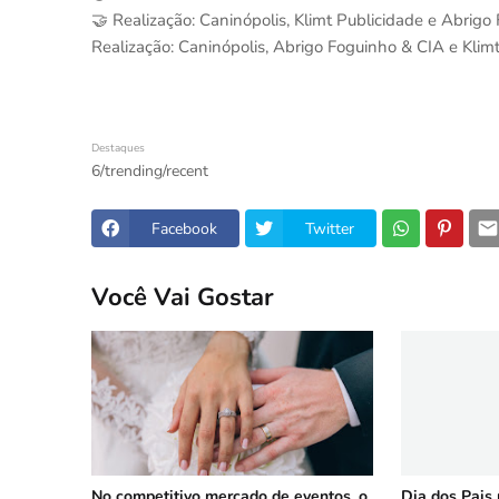
🤝 Realização: Caninópolis, Klimt Publicidade e Abrig
Realização: Caninópolis, Abrigo Foguinho & CIA e Klim
Destaques
6/trending/recent
Facebook
Twitter
Você Vai Gostar
No competitivo mercado de eventos, o
Dia dos Pais