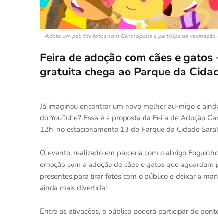
Adote um pet, tire fotos com Caninópolis e participe da vacinação
Feira de adoção com cães e gatos
gratuita chega ao Parque da Cida
Já imaginou encontrar um novo melhor au-migo e aind
do YouTube? Essa é a proposta da Feira de Adoção Can
12h, no estacionamento 13 do Parque da Cidade Sarah
O evento, realizado em parceria com o abrigo Foguinho
emoção com a adoção de cães e gatos que aguardam po
presentes para tirar fotos com o público e deixar a ma
ainda mais divertida!
Entre as ativações, o público poderá participar de pon