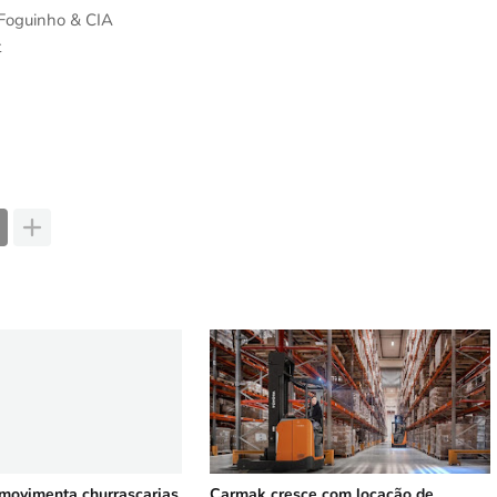
o Foguinho & CIA
t
 movimenta churrascarias
Carmak cresce com locação de