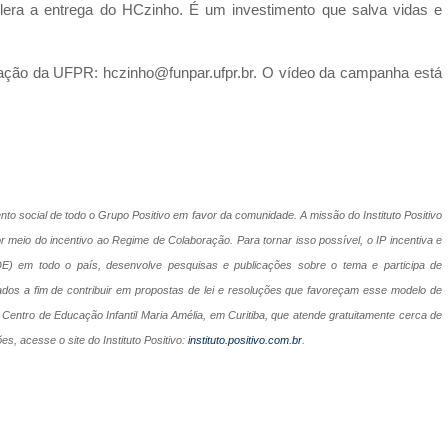
lera a entrega do HCzinho. É um investimento que salva vidas e
dação da UFPR: hczinho@funpar.ufpr.br. O vídeo da campanha está
mento social de todo o Grupo Positivo em favor da comunidade. A missão do Instituto Positivo
or meio do incentivo ao Regime de Colaboração. Para tornar isso possível, o IP incentiva e
E) em todo o país, desenvolve pesquisas e publicações sobre o tema e participa de
s a fim de contribuir em propostas de lei e resoluções que favoreçam esse modelo de
entro de Educação Infantil Maria Amélia, em Curitiba, que atende gratuitamente cerca de
es, acesse o site do Instituto Positivo:
instituto.positivo.com.br
.