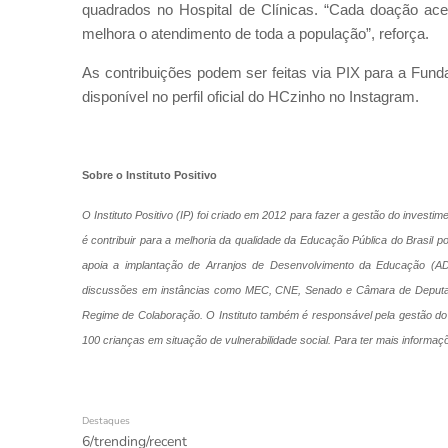
quadrados no Hospital de Clínicas. “Cada doação ace
melhora o atendimento de toda a população”, reforça.
As contribuições podem ser feitas via PIX para a Fun
disponível no perfil oficial do HCzinho no Instagram.
Sobre o Instituto Positivo
O Instituto Positivo (IP) foi criado em 2012 para fazer a gestão do investi
é contribuir para a melhoria da qualidade da Educação Pública do Brasil p
apoia a implantação de Arranjos de Desenvolvimento da Educação (AD
discussões em instâncias como MEC, CNE, Senado e Câmara de Deputado
Regime de Colaboração. O Instituto também é responsável pela gestão do C
100 crianças em situação de vulnerabilidade social. Para ter mais informaçõ
Destaques
6/trending/recent