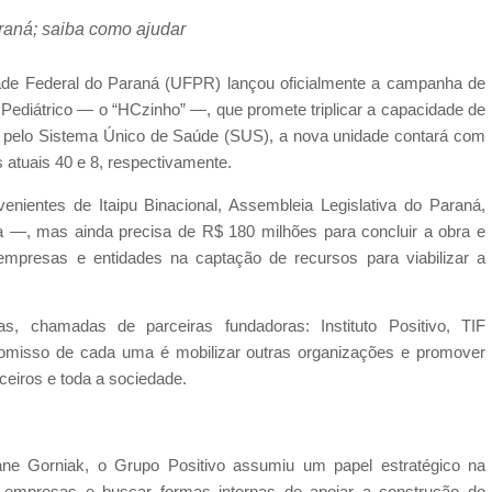
araná; saiba como ajudar
ade Federal do Paraná (UFPR) lançou oficialmente a campanha de
 Pediátrico — o “HCzinho” —, que promete triplicar a capacidade de
% pelo Sistema Único de Saúde (SUS), a nova unidade contará com
 os atuais 40 e 8, respectivamente.
nientes de Itaipu Binacional, Assembleia Legislativa do Paraná,
ba —, mas ainda precisa de R$ 180 milhões para concluir a obra e
empresas e entidades na captação de recursos para viabilizar a
s, chamadas de parceiras fundadoras: Instituto Positivo, TIF
isso de cada uma é mobilizar outras organizações e promover
ceiros e toda a sociedade.
ziane Gorniak, o Grupo Positivo assumiu um papel estratégico na
empresas e buscar formas internas de apoiar a construção do