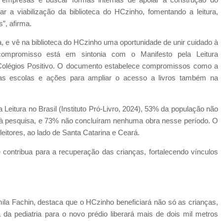
oiar a viabilização da biblioteca do HCzinho, fomentando a leitura,
s”, afirma.
a, e vê na biblioteca do HCzinho uma oportunidade de unir cuidado à
 compromisso está em sintonia com o Manifesto pela Leitura
Colégios Positivo. O documento estabelece compromissos como a
 nas escolas e ações para ampliar o acesso a livros também na
Leitura no Brasil (Instituto Pró-Livro, 2024), 53% da população não
es à pesquisa, e 73% não concluíram nenhuma obra nesse período. O
eitores, ao lado de Santa Catarina e Ceará.
 contribua para a recuperação das crianças, fortalecendo vínculos
ila Fachin, destaca que o HCzinho beneficiará não só as crianças,
 da pediatria para o novo prédio liberará mais de dois mil metros