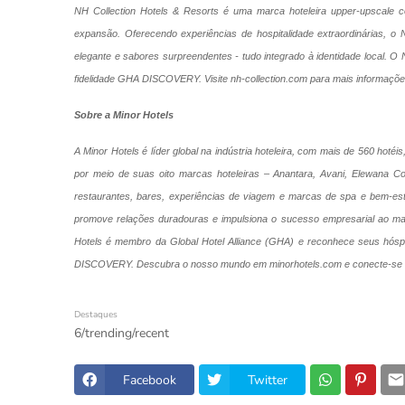
NH Collection Hotels & Resorts é uma marca hoteleira upper-upscale
expansão. Oferecendo experiências de hospitalidade extraordinárias, o N
elegante e sabores surpreendentes - tudo integrado à identidade local. O
fidelidade GHA DISCOVERY. Visite nh-collection.com para mais informaçõ
Sobre a Minor Hotels
A Minor Hotels é líder global na indústria hoteleira, com mais de 560 hot
por meio de suas oito marcas hoteleiras – Anantara, Avani, Elewana Coll
restaurantes, bares, experiências de viagem e marcas de spa e bem-est
promove relações duradouras e impulsiona o sucesso empresarial ao man
Hotels é membro da Global Hotel Alliance (GHA) e reconhece seus hós
DISCOVERY. Descubra o nosso mundo em minorhotels.com e conecte-se co
Destaques
6/trending/recent
Facebook
Twitter