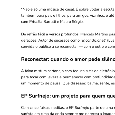
"Não é só uma música de casal. É sobre voltar a escuta
também para pais e filhos, para amigos, vizinhos, e até
com Priscilla Barrutti e Mauro Sérgio.
De refrão fácil a versos profundos, Marcelo Martins p
gerações. Autor de sucessos como
"Incondicional"
(Lua
convida o público a se reconectar — com o outro e co
Reconectar: quando o amor pede silênc
A faixa mistura sertanejo com toques sutis de eletrônic
para tocar com leveza e permanecer com profundidade.
um momento de pausa. Que dissesse: 'calma, sente, escut
EP Surfnejo: um projeto para quem que
Com cinco faixas inéditas, o EP
Surfnejo
parte de uma 
surfista em cima da onda sempre me pareceu a imagem 