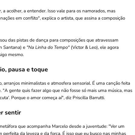
r, a acolher, a entender. Isso vale para os namorados, mas
 nações em conflito", explica o artista, que assina a composição
assou das pistas de dança para composições que atravessam
n Santana) e
"Na Linha do Tempo"
(Victor & Leo), ele agora
nsigo mesmo.
io, pausa e toque
o, arranjos minimalistas e atmosfera sensorial. É uma canção feita
 "A gente quis fazer algo que não fosse só mais uma música, mas
a'. Porque o amor começa aí", diz Priscilla Barrutti.
r sentir
metáfora que acompanha Marcelo desde a juventude: "Ver um
perfeita da leveza e da força. É isso que eu busco nas minhas