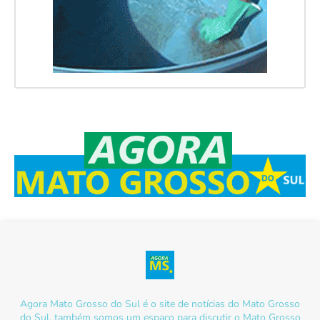
Agora Mato Grosso do Sul é o site de notícias do Mato Grosso
do Sul, também somos um espaço para discutir o Mato Grosso