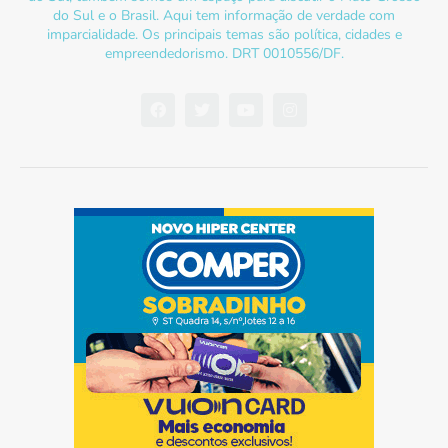
do Sul e o Brasil. Aqui tem informação de verdade com
imparcialidade. Os principais temas são política, cidades e
empreendedorismo. DRT 0010556/DF.