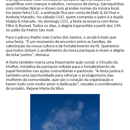
quadrilhas com crianças e adultos, concurso de dança, barraquinhas
com comidas típicas e shows com grandes nomes da música local.
Na sexta-feira (13), a animação fica por conta de Elaly & Zé Max e
Andreia Macedo. No sábado (14), quem comanda o palco é a dupla
Maida & Marcelo. No domingo (15), a festa se encerra com Rony
Filho & Ronyel. Todos os dias, a alegria é garantida a partir das 19h
no pátio da Matriz São José.
Para o pároco Padre João Carlos dos Santos, o arraiá é mais que
uma festa. “É um momento de encontro entre as famílias, de
valorização da nossa cultura e de fortalecimento da fé. Queremos
que todos sintam o acolhimento da nossa paróquia e vivam a alegria
de estar juntos”, destaca.
A festa também marca uma importante ação social: o Circuito da
Mulher, iniciativa da paróquia voltada para o fortalecimento do
papel feminino nas ações comunitárias e pastorais. “A festa junina é
também uma oportunidade para reforçar o protagonismo das
mulheres da comunidade, que são o coração da organização e
fazem tudo com muito amor e dedicação”, ressalta a coordenadora
do projeto, Rejane Maria da Silva.