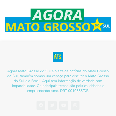
Agora Mato Grosso do Sul é o site de notícias do Mato Grosso
do Sul, também somos um espaço para discutir o Mato Grosso
do Sul e o Brasil. Aqui tem informação de verdade com
imparcialidade. Os principais temas são política, cidades e
empreendedorismo. DRT 0010556/DF.