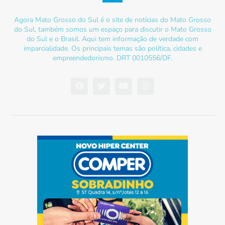
Agora Mato Grosso do Sul é o site de notícias do Mato Grosso
do Sul, também somos um espaço para discutir o Mato Grosso
do Sul e o Brasil. Aqui tem informação de verdade com
imparcialidade. Os principais temas são política, cidades e
empreendedorismo. DRT 0010556/DF.