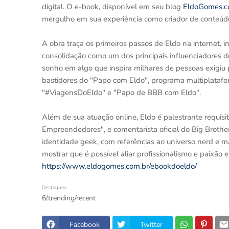
digital. O e-book, disponível em seu blog
EldoGomes.c
mergulho em sua experiência como criador de conteúd
A obra traça os primeiros passos de Eldo na internet, i
consolidação como um dos principais influenciadores de
sonho em algo que inspira milhares de pessoas exigiu pe
bastidores do "Papo com Eldo", programa multiplatafo
"#ViagensDoEldo" e "Papo de BBB com Eldo".
Além de sua atuação online, Eldo é palestrante requisi
Empreendedores", e comentarista oficial do Big Brother
identidade geek, com referências ao universo nerd e m
mostrar que é possível aliar profissionalismo e paixã
https://www.eldogomes.com.br/ebookdoeldo/
Destaques
6/trending/recent
Facebook
Twitter