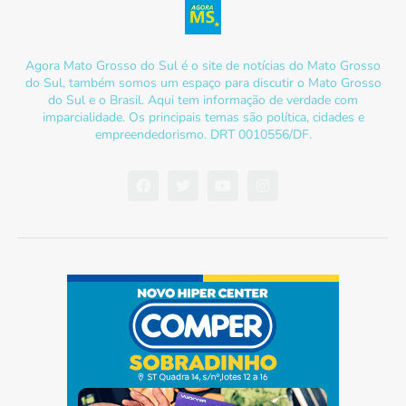
Agora Mato Grosso do Sul é o site de notícias do Mato Grosso
do Sul, também somos um espaço para discutir o Mato Grosso
do Sul e o Brasil. Aqui tem informação de verdade com
imparcialidade. Os principais temas são política, cidades e
empreendedorismo. DRT 0010556/DF.