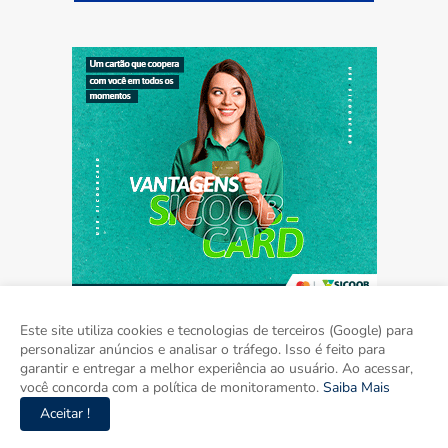
Este site utiliza cookies e tecnologias de terceiros (Google) para
personalizar anúncios e analisar o tráfego. Isso é feito para
garantir e entregar a melhor experiência ao usuário. Ao acessar,
Home
Sobre
Contato
Mídia Kit
você concorda com a política de monitoramento.
Saiba Mais
Aceitar !
Copyright ©
2026
Agora Mato Grosso do Sul