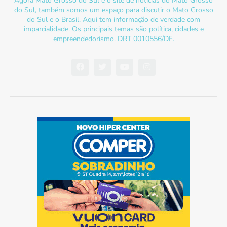
Agora Mato Grosso do Sul é o site de notícias do Mato Grosso
do Sul, também somos um espaço para discutir o Mato Grosso
do Sul e o Brasil. Aqui tem informação de verdade com
imparcialidade. Os principais temas são política, cidades e
empreendedorismo. DRT 0010556/DF.