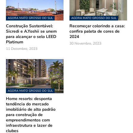
AGORA MATO GROSSO DO SUL
AGORA MATO GROSSO DO SUL
Construção Sustentável:
Recomeçar colorindo a casa:
Sicredi e A.Yoshii se unem
confira paleta de cores de
para alcançar o selo LEED
2024
Platinum
30 Novembro, 2023
11 Dezembro, 2023
AGORA MATO GROSSO DO SUL
Home resorts: desponta
tendência do mercado
imobiliário de alto padrão
para construção de
empreendimentos com
infraestrutura e lazer de
clubes