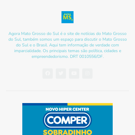
Agora Mato Grosso do Sul é o site de notícias do Mato Grosso
do Sul, também somos um espaço para discutir o Mato Grosso
do Sul e o Brasil. Aqui tem informação de verdade com
imparcialidade. Os principais temas são política, cidades e
empreendedorismo. DRT 0010556/DF.