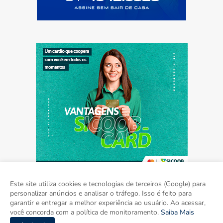
Este site utiliza cookies e tecnologias de terceiros (Google) para
personalizar anúncios e analisar o tráfego. Isso é feito para
garantir e entregar a melhor experiência ao usuário. Ao acessar,
Home
Sobre
Contato
Mídia Kit
você concorda com a política de monitoramento.
Saiba Mais