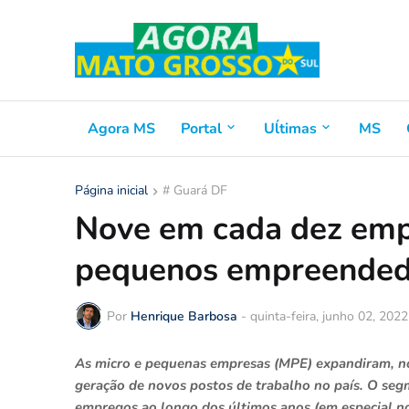
Agora MS
Portal
Uĺtimas
MS
Página inicial
# Guará DF
Nove em cada dez emp
pequenos empreende
Por
Henrique Barbosa
-
quinta-feira, junho 02, 2022
As micro e pequenas empresas (MPE) expandiram, no
geração de novos postos de trabalho no país. O seg
empregos ao longo dos últimos anos (em especial n