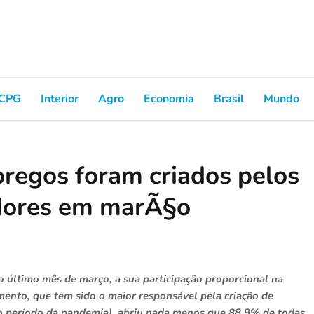
CPG
Interior
Agro
Economia
Brasil
Mundo
regos foram criados pelos
dores em marÃ§o
 último mês de março, a sua participação proporcional na
mento, que tem sido o maior responsável pela criação de
o período da pandemia), abriu nada menos que 88,9% de todas