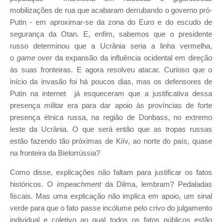
mobilizações de rua que acabaram derrubando o governo pró-
Putin - em aproximar-se da zona do Euro e do escudo de
segurança da Otan. E, enfim, sabemos que o presidente
russo determinou que a Ucrânia seria a linha vermelha,
o
game over
da expansão da influência ocidental em direção
às suas fronteiras. E agora resolveu atacar. Curioso que o
início da invasão foi há poucos dias, mas os defensores de
Putin na internet já esqueceram que a justificativa dessa
presença militar era para dar apoio às províncias de forte
presença étnica russa, na região de Donbass, no extremo
leste da Ucrânia. O que será então que as tropas russas
estão fazendo tão próximas de Kiív, ao norte do país, quase
na fronteira da Bielorrússia?
Como disse, explicações não faltam para justificar os fatos
históricos. O
impeachment
da Dilma, lembram? Pedaladas
fiscais. Mas uma explicação não implica em apoio, um sinal
verde para que o fato passe incólume pelo crivo do julgamento
individual e coletivo ao qual todos os fatos públicos estão