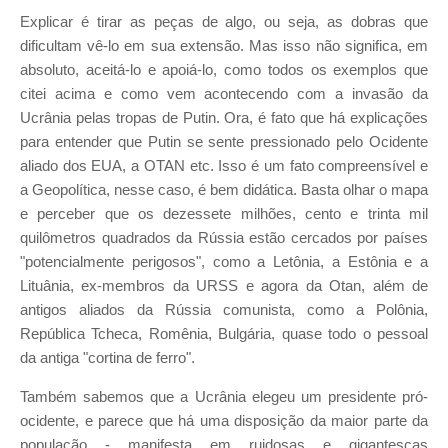
Explicar é tirar as peças de algo, ou seja, as dobras que
dificultam vê-lo em sua extensão. Mas isso não significa, em
absoluto, aceitá-lo e apoiá-lo, como todos os exemplos que
citei acima e como vem acontecendo com a invasão da
Ucrânia pelas tropas de Putin. Ora, é fato que há explicações
para entender que Putin se sente pressionado pelo Ocidente
aliado dos EUA, a OTAN etc. Isso é um fato compreensível e
a Geopolítica, nesse caso, é bem didática. Basta olhar o mapa
e perceber que os dezessete milhões, cento e trinta mil
quilômetros quadrados da Rússia estão cercados por países
"potencialmente perigosos", como a Letônia, a Estônia e a
Lituânia, ex-membros da URSS e agora da Otan, além de
antigos aliados da Rússia comunista, como a Polônia,
República Tcheca, Romênia, Bulgária, quase todo o pessoal
da antiga "cortina de ferro".
Também sabemos que a Ucrânia elegeu um presidente pró-
ocidente, e parece que há uma disposição da maior parte da
população - manifesta em ruidosas e gigantescas