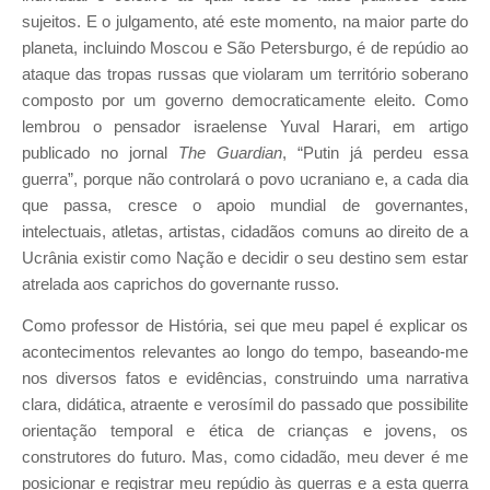
sujeitos. E o julgamento, até este momento, na maior parte do
planeta, incluindo Moscou e São Petersburgo, é de repúdio ao
ataque das tropas russas que violaram um território soberano
composto por um governo democraticamente eleito. Como
lembrou o pensador israelense Yuval Harari, em artigo
publicado no jornal
The Guardian
, “Putin já perdeu essa
guerra”, porque não controlará o povo ucraniano e, a cada dia
que passa, cresce o apoio mundial de governantes,
intelectuais, atletas, artistas, cidadãos comuns ao direito de a
Ucrânia existir como Nação e decidir o seu destino sem estar
atrelada aos caprichos do governante russo.
Como professor de História, sei que meu papel é explicar os
acontecimentos relevantes ao longo do tempo, baseando-me
nos diversos fatos e evidências, construindo uma narrativa
clara, didática, atraente e verosímil do passado que possibilite
orientação temporal e ética de crianças e jovens, os
construtores do futuro. Mas, como cidadão, meu dever é me
posicionar e registrar meu repúdio às guerras e a esta guerra