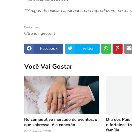
**Artigos de opinião assinados não reproduzem, necessa
Destaques
6/trending/recent
Facebook
Twitter
Você Vai Gostar
No competitivo mercado de eventos, o
Dia dos Pais
que sobressai é a conexão
e fortalece t
família
05 Agosto, 2026