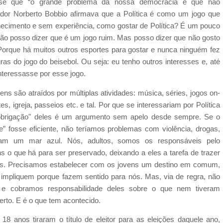
sse que “o grande problema da nossa democracia é que não
or Norberto Bobbio afirmava que a Política é como um jogo que
ecimento e sem experiência, como gostar de Política? É um pouco
ão posso dizer que é um jogo ruim. Mas posso dizer que não gosto
 Porque há muitos outros esportes para gostar e nunca ninguém fez
s do jogo do beisebol. Ou seja: eu tenho outros interesses e, até
nteressasse por esse jogo.
ns são atraídos por múltiplas atividades: música, séries, jogos on-
s, igreja, passeios etc. e tal. Por que se interessariam por Política
“obrigação" deles é um argumento sem apelo desde sempre. Se o
” fosse eficiente, não teríamos problemas com violência, drogas,
iam um mar azul. Nós, adultos, somos os responsáveis pelo
 o que há para ser preservado, deixando a eles a tarefa de trazer
ões. Precisamos estabelecer com os jovens um destino em comum,
s impliquem porque fazem sentido para nós. Mas, via de regra, não
e cobramos responsabilidade deles sobre o que nem tiveram
rto. E é o que tem acontecido.
 anos tiraram o título de eleitor para as eleições daquele ano,