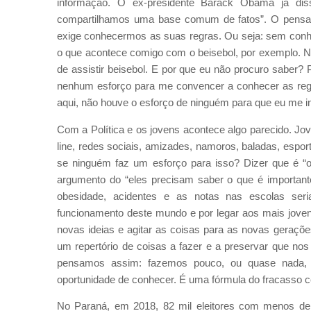
informação. O ex-presidente Barack Obama já di
compartilhamos uma base comum de fatos”. O pensad
exige conhecermos as suas regras. Ou seja: sem conh
o que acontece comigo com o beisebol, por exemplo. N
de assistir beisebol. E por que eu não procuro saber?
nenhum esforço para me convencer a conhecer as regra
aqui, não houve o esforço de ninguém para que eu me i
Com a Política e os jovens acontece algo parecido. Jove
line, redes sociais, amizades, namoros, baladas, esporte
se ninguém faz um esforço para isso? Dizer que é 
argumento do “eles precisam saber o que é importante
obesidade, acidentes e as notas nas escolas ser
funcionamento deste mundo e por legar aos mais jovens
novas ideias e agitar as coisas para as novas geraç
um repertório de coisas a fazer e a preservar que no
pensamos assim: fazemos pouco, ou quase nada, 
oportunidade de conhecer. É uma fórmula do fracasso ce
No Paraná, em 2018, 82 mil eleitores com menos de 18