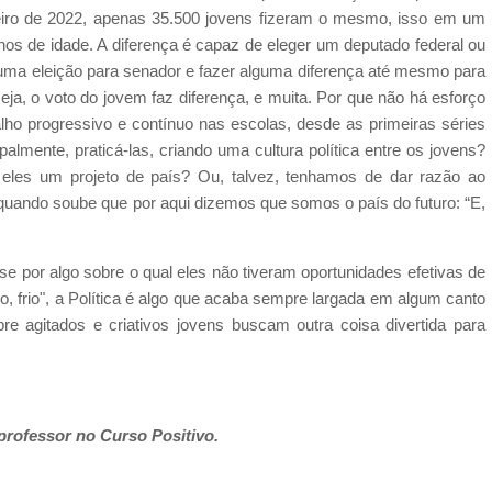
neiro de 2022, apenas 35.500 jovens fizeram o mesmo, isso em um
anos de idade. A diferença é capaz de eleger um deputado federal ou
 uma eleição para senador e fazer alguma diferença até mesmo para
eja, o voto do jovem faz diferença, e muita. Por que não há esforço
alho progressivo e contínuo nas escolas, desde as primeiras séries
palmente, praticá-las, criando uma cultura política entre os jovens?
eles um projeto de país? Ou, talvez, tenhamos de dar razão ao
 quando soube que por aqui dizemos que somos o país do futuro: “E,
sse por algo sobre o qual eles não tiveram oportunidades efetivas de
o, frio", a Política é algo que acaba sempre largada em algum canto
e agitados e criativos jovens buscam outra coisa divertida para
professor no Curso Positivo.