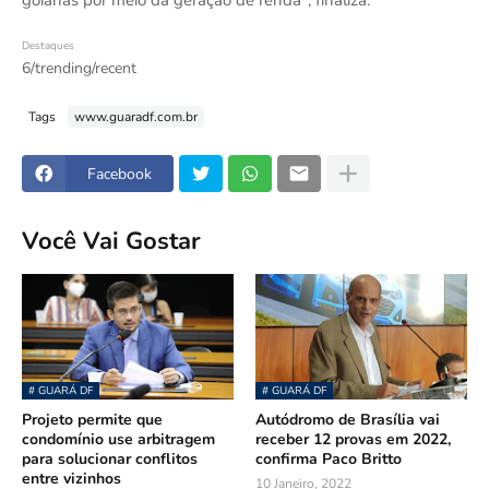
goianas por meio da geração de renda", finaliza.
Destaques
6/trending/recent
Tags
www.guaradf.com.br
Facebook
Você Vai Gostar
# GUARÁ DF
# GUARÁ DF
Projeto permite que
Autódromo de Brasília vai
condomínio use arbitragem
receber 12 provas em 2022,
para solucionar conflitos
confirma Paco Britto
entre vizinhos
10 Janeiro, 2022