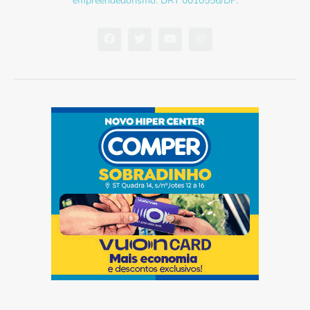
empreendedorismo. DRT 0010556/DF.