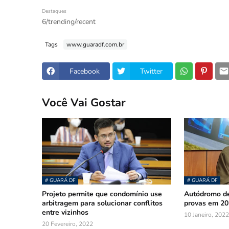
Destaques
6/trending/recent
Tags
www.guaradf.com.br
Facebook
Twitter
Você Vai Gostar
# GUARÁ DF
# GUARÁ DF
Projeto permite que condomínio use
Autódromo de 
arbitragem para solucionar conflitos
provas em 202
entre vizinhos
10 Janeiro, 2022
20 Fevereiro, 2022