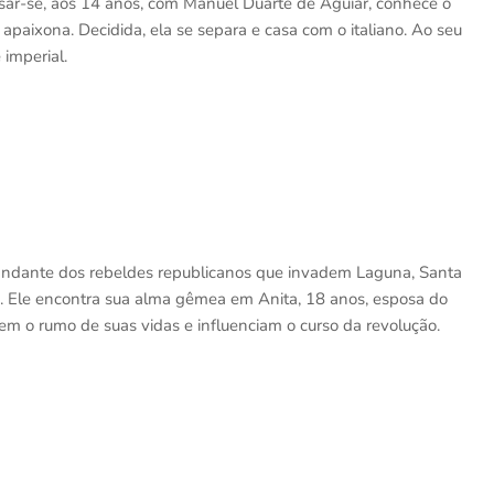
casar-se, aos 14 anos, com Manuel Duarte de Aguiar, conhece o
 apaixona. Decidida, ela se separa e casa com o italiano. Ao seu
 imperial.
mandante dos rebeldes republicanos que invadem Laguna, Santa
). Ele encontra sua alma gêmea em Anita, 18 anos, esposa do
inem o rumo de suas vidas e influenciam o curso da revolução.