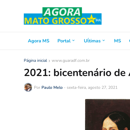
Agora MS
Portal
Uĺtimas
MS
Página inicial
www.guaradf.com.br
2021: bicentenário de 
Por
Paulo Melo
-
sexta-feira, agosto 27, 2021