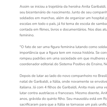
Assim se iniciou a trajetória da heroína Anita Gariba
seu bicentenário de nascimento. Junto de seu companh
soldados em marchas, além de organizar um hospital pa
escolas em todo o país, já foi tema de escola de samba 
contada em filmes, livros e documentários. Nos dias 
feminino.
"O fato de ser uma figura feminina lutando como soldad
importância que a figura tem em nossa história. Se co
rompeu padrões em uma sociedade em que mulheres est
coordenador editorial do Sistema Positivo de Ensino, No
Depois de lutar ao lado do novo companheiro no Brasil
natal de Garibaldi, a Itália, onde novamente se envolv
italiana. Já com 4 filhos de Garibaldi, Anita mais uma
lutar contra austríacos e franceses. Mesmo doente, Ani
anos, grávida do quinto filho. Seu mausoléu está em R
sacrificaram para que a Itália se tornasse um país unifi