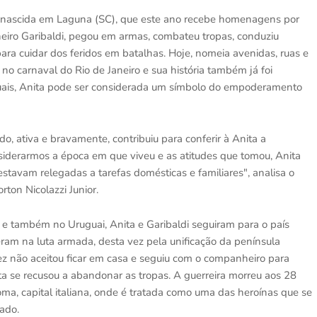
ldi, nascida em Laguna (SC), que este ano recebe homenagens por
eiro Garibaldi, pegou em armas, combateu tropas, conduziu
ra cuidar dos feridos em batalhas. Hoje, nomeia avenidas, ruas e
no carnaval do Rio de Janeiro e sua história também já foi
atuais, Anita pode ser considerada um símbolo do empoderamento
o, ativa e bravamente, contribuiu para conferir à Anita a
nsiderarmos a época em que viveu e as atitudes que tomou, Anita
avam relegadas a tarefas domésticas e familiares", analisa o
rton Nicolazzi Junior.
 e também no Uruguai, Anita e Garibaldi seguiram para o país
eram na luta armada, desta vez pela unificação da península
 vez não aceitou ficar em casa e seguiu com o companheiro para
ta se recusou a abandonar as tropas. A guerreira morreu aos 28
oma, capital italiana, onde é tratada como uma das heroínas que se
cado.