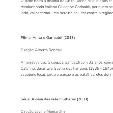
O filme narra a história de Anita Garibaldi, que após 
revolucionário italiano Giuseppe Garibaldi, por quem se
lado, vai se tornar uma heroína ao lutar contra o regime
Filme: Anita e Garibaldi (2013)
Direção: Alberto Rondali
A narrativa traz Giuseppe Garibaldi com 32 anos, co
Catarina, durante a Guerra dos Farrapos (1835 - 1845
sapateiro local. Entre a paixão e as batalhas, eles def
Série: A casa das sete mulheres (2003)
Direção: Jayme Monjardim