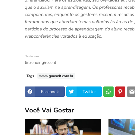
diferenciado. Para os estudantes, são ofertadas ativida
que o auxiliam na aprendizagem. Os professores rece
componentes, enquanto os gestores recebem recursos de
ferramentas que abordam temas voltados às áreas de pe
participa do processo de aprendizagem do aluno receb
webconferências voltados à educação.
Destaques
6/trending/recent
Tags
www.guaradf.com.br
Facebook
Twitter
Você Vai Gostar