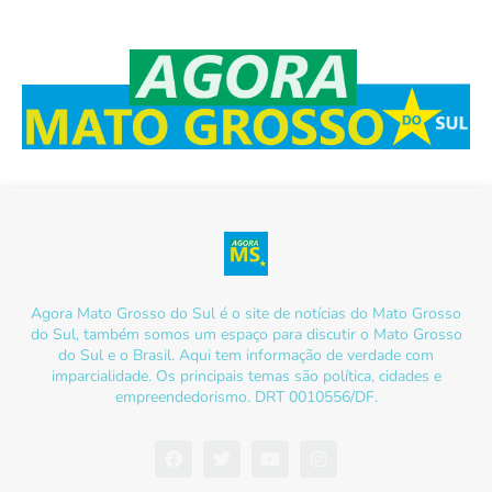
Agora Mato Grosso do Sul é o site de notícias do Mato Grosso
do Sul, também somos um espaço para discutir o Mato Grosso
do Sul e o Brasil. Aqui tem informação de verdade com
imparcialidade. Os principais temas são política, cidades e
empreendedorismo. DRT 0010556/DF.