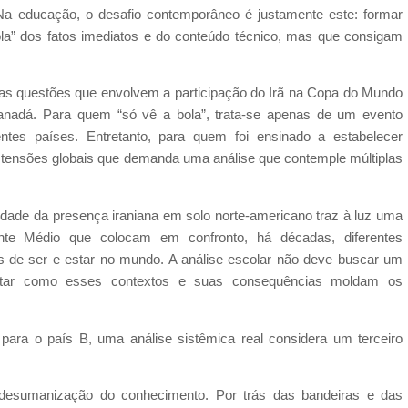
Na educação, o desafio contemporâneo é justamente este: formar
la” dos fatos imediatos e do conteúdo técnico, mas que consigam
as questões que envolvem a participação do Irã na Copa do Mundo
anadá. Para quem “só vê a bola”, trata-se apenas de um evento
ntes países. Entretanto, para quem foi ensinado a estabelecer
e tensões globais que demanda uma análise que contemple múltiplas
ilidade da presença iraniana em solo norte-americano traz à luz uma
iente Médio que colocam em confronto, há décadas, diferentes
 de ser e estar no mundo. A análise escolar não deve buscar um
entar como esses contextos e suas consequências moldam os
u para o país B, uma análise sistêmica real considera um terceiro
desumanização do conhecimento. Por trás das bandeiras e das