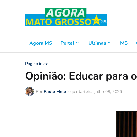
Agora MS
Portal
Uĺtimas
MS
Página inicial
Opinião: Educar para 
Por
Paulo Melo
-
quinta-feira, julho 09, 2026