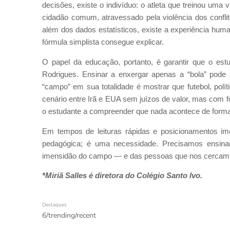
decisões, existe o indivíduo: o atleta que treinou uma v
cidadão comum, atravessado pela violência dos confli
além dos dados estatísticos, existe a experiência h
fórmula simplista consegue explicar.
O papel da educação, portanto, é garantir que o es
Rodrigues. Ensinar a enxergar apenas a “bola” pode 
“campo” em sua totalidade é mostrar que futebol, pol
cenário entre Irã e EUA sem juízos de valor, mas com f
o estudante a compreender que nada acontece de forma
Em tempos de leituras rápidas e posicionamentos i
pedagógica; é uma necessidade. Precisamos ensina
imensidão do campo — e das pessoas que nos cercam
*Miriã Salles é diretora do Colégio Santo Ivo.
Destaques
6/trending/recent