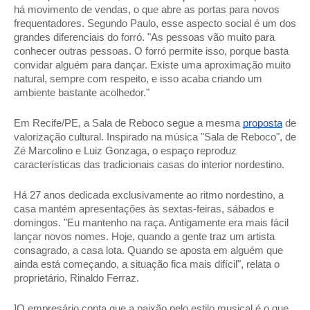
há movimento de vendas, o que abre as portas para novos 
frequentadores. Segundo Paulo, esse aspecto social é um dos 
grandes diferenciais do forró. "As pessoas vão muito para 
conhecer outras pessoas. O forró permite isso, porque basta 
convidar alguém para dançar. Existe uma aproximação muito 
natural, sempre com respeito, e isso acaba criando um 
ambiente bastante acolhedor." 
Em Recife/PE, a Sala de Reboco segue a mesma 
proposta
 de 
valorização cultural. Inspirado na música "Sala de Reboco", de 
Zé Marcolino e Luiz Gonzaga, o espaço reproduz 
características das tradicionais casas do interior nordestino. 
Há 27 anos dedicada exclusivamente ao ritmo nordestino, a 
casa mantém apresentações às sextas-feiras, sábados e 
domingos. "Eu mantenho na raça. Antigamente era mais fácil 
lançar novos nomes. Hoje, quando a gente traz um artista 
consagrado, a casa lota. Quando se aposta em alguém que 
ainda está começando, a situação fica mais difícil", relata o 
proprietário, Rinaldo Ferraz. 
]O empresário conta que a paixão pelo estilo musical é o que 