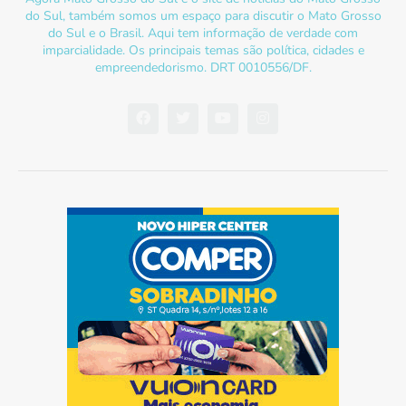
do Sul, também somos um espaço para discutir o Mato Grosso
do Sul e o Brasil. Aqui tem informação de verdade com
imparcialidade. Os principais temas são política, cidades e
empreendedorismo. DRT 0010556/DF.