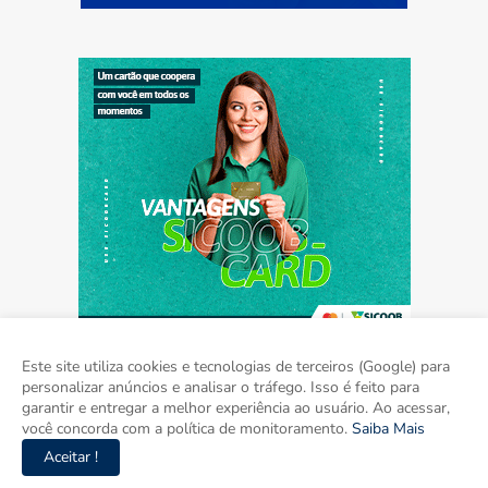
Este site utiliza cookies e tecnologias de terceiros (Google) para
personalizar anúncios e analisar o tráfego. Isso é feito para
garantir e entregar a melhor experiência ao usuário. Ao acessar,
Home
Sobre
Contato
Mídia Kit
você concorda com a política de monitoramento.
Saiba Mais
Aceitar !
Copyright ©
2026
Agora Mato Grosso do Sul