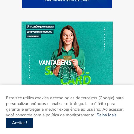
Este site utiliza cookies e tecnologias de terceiros (Google) para
personalizar anúncios e analisar o tráfego. Isso é feito para
garantir e entregar a melhor experiência ao usuário. Ao acessar,
você concorda com a política de monitoramento.
Saiba Mais
Home
Sobre
Contato
Mídia Kit
Aceitar !
Copyright ©
2026
Agora Mato Grosso do Sul