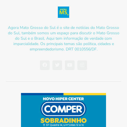
Agora Mato Grosso do Sul é o site de notícias do Mato Grosso
do Sul, também somos um espaço para discutir o Mato Grosso
do Sul e o Brasil. Aqui tem informação de verdade com
imparcialidade. Os principais temas são política, cidades e
empreendedorismo. DRT 0010556/DF.