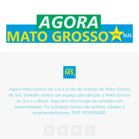
Agora Mato Grosso do Sul é o site de notícias do Mato Grosso
do Sul, também somos um espaço para discutir o Mato Grosso
do Sul e o Brasil. Aqui tem informação de verdade com
imparcialidade. Os principais temas são política, cidades e
empreendedorismo. DRT 0010556/DF.