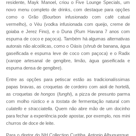
residente, Mayk Manoel, criou o Five Lounge Specials, um
novo menu completo de drinks, com destaque para opções
como o Grão (Bourbon infusionado com café catuaí
vermelho), o Véu (vodka infusionada com queijo, creme de
goiaba e Jerez Fino), e o Duna (Rum Havana 7 anos com
espuma de coco e paçoca). Também há algumas alternativas
autorais não alcoólicas, como o Oásis (
shrub
de banana, água
gaseificada e espuma leve de coco com paçoca) e o Radix
(xarope artesanal de gengibre, limão, água gaseificada e
espuma densa de gengibre).
Entre as opções para petiscar estão as tradicionalíssimas
papas bravas, as croquetas de cordeiro com aioli de hortelã,
as croquetas de
hongos
(
funghi
), a pizza de presunto parma
com molho rústico e a
tostata
de fermentação natural com
culatello
e
stracciatella
. Quem não abre mão de um docinho
para fechar a experiência pode apostar, por exemplo, nos mini
churros de doce de leite.
Para o diretor do NH Collection Curitiba, Antonio Albuquerque,