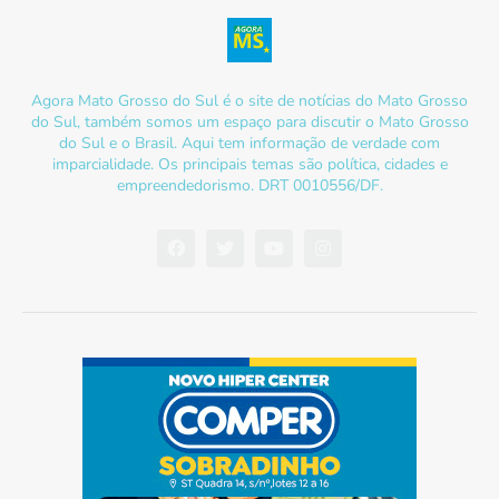
Agora Mato Grosso do Sul é o site de notícias do Mato Grosso
do Sul, também somos um espaço para discutir o Mato Grosso
do Sul e o Brasil. Aqui tem informação de verdade com
imparcialidade. Os principais temas são política, cidades e
empreendedorismo. DRT 0010556/DF.