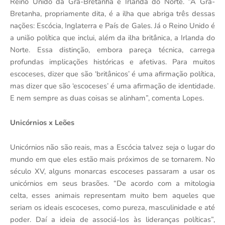
Reino Unido da Grã-Bretanha e Irlanda do Norte. “A Grã-
Bretanha, propriamente dita, é a ilha que abriga três dessas
nações: Escócia, Inglaterra e País de Gales. Já o Reino Unido é
a união política que inclui, além da ilha britânica, a Irlanda do
Norte. Essa distinção, embora pareça técnica, carrega
profundas implicações históricas e afetivas. Para muitos
escoceses, dizer que são ‘britânicos’ é uma afirmação política,
mas dizer que são ‘escoceses’ é uma afirmação de identidade.
E nem sempre as duas coisas se alinham”, comenta Lopes.
Unicórnios x Leões
Unicórnios não são reais, mas a Escócia talvez seja o lugar do
mundo em que eles estão mais próximos de se tornarem. No
século XV, alguns monarcas escoceses passaram a usar os
unicórnios em seus brasões. “De acordo com a mitologia
celta, esses animais representam muito bem aqueles que
seriam os ideais escoceses, como pureza, masculinidade e até
poder. Daí a ideia de associá-los às lideranças políticas”,