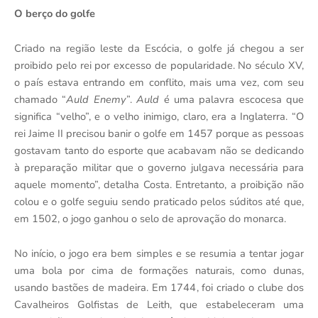
O berço do golfe
Criado na região leste da Escócia, o golfe já chegou a ser
proibido pelo rei por excesso de popularidade. No século XV,
o país estava entrando em conflito, mais uma vez, com seu
chamado “
Auld Enemy
”.
Auld
é uma palavra escocesa que
significa “velho”, e o velho inimigo, claro, era a Inglaterra. “O
rei Jaime II precisou banir o golfe em 1457 porque as pessoas
gostavam tanto do esporte que acabavam não se dedicando
à preparação militar que o governo julgava necessária para
aquele momento”, detalha Costa. Entretanto, a proibição não
colou e o golfe seguiu sendo praticado pelos súditos até que,
em 1502, o jogo ganhou o selo de aprovação do monarca.
No início, o jogo era bem simples e se resumia a tentar jogar
uma bola por cima de formações naturais, como dunas,
usando bastões de madeira. Em 1744, foi criado o clube dos
Cavalheiros Golfistas de Leith, que estabeleceram uma