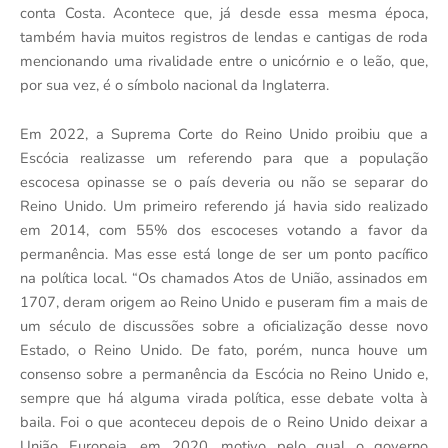
conta Costa. Acontece que, já desde essa mesma época,
também havia muitos registros de lendas e cantigas de roda
mencionando uma rivalidade entre o unicórnio e o leão, que,
por sua vez, é o símbolo nacional da Inglaterra.
Em 2022, a Suprema Corte do Reino Unido proibiu que a
Escócia realizasse um referendo para que a população
escocesa opinasse se o país deveria ou não se separar do
Reino Unido. Um primeiro referendo já havia sido realizado
em 2014, com 55% dos escoceses votando a favor da
permanência. Mas esse está longe de ser um ponto pacífico
na política local. “Os chamados Atos de União, assinados em
1707, deram origem ao Reino Unido e puseram fim a mais de
um século de discussões sobre a oficialização desse novo
Estado, o Reino Unido. De fato, porém, nunca houve um
consenso sobre a permanência da Escócia no Reino Unido e,
sempre que há alguma virada política, esse debate volta à
baila. Foi o que aconteceu depois de o Reino Unido deixar a
União Europeia, em 2020, motivo pelo qual o governo