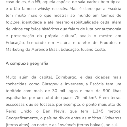
caso deles, é o
kilt
, aquela espécie de saia xadrez bem típica,
e o tão famoso whisky escocês. Mas é claro que a Escócia
tem muito mais o que mostrar ao mundo em termos de
folclore, identidade e até mesmo espiritualidade celta, além
de vários capítulos históricos que falam de luta por autonomia
e preservação da própria cultura”, avalia o mestre em
Educação, licenciado em História e diretor de Produtos e
Marketing da Aprende Brasil Educação, Juliano Costa.
A complexa geografia
Muito além da capital, Edimburgo, e das cidades mais
conhecidas, como Glasgow e Inverness, a Escócia tem um
território com mais de 30 mil lagos e mais de 900 ilhas
espalhados por um total de quase 79 mil km². É em terras
escocesas que se localiza, por exemplo, o ponto mais alto do
Reino Unido, o Ben Nevis, que tem 1.345 metros.
Geograficamente, o país se divide entre as míticas
Highlands
(terras altas), ao norte, e as
Lowlands
(terras baixas), ao sul.