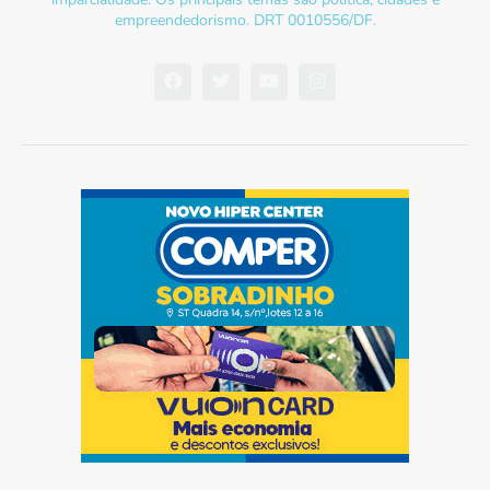
empreendedorismo. DRT 0010556/DF.