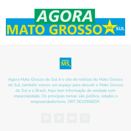
Agora Mato Grosso do Sul é o site de notícias do Mato Grosso
do Sul, também somos um espaço para discutir o Mato Grosso
do Sul e o Brasil. Aqui tem informação de verdade com
imparcialidade. Os principais temas são política, cidades e
empreendedorismo. DRT 0010556/DF.