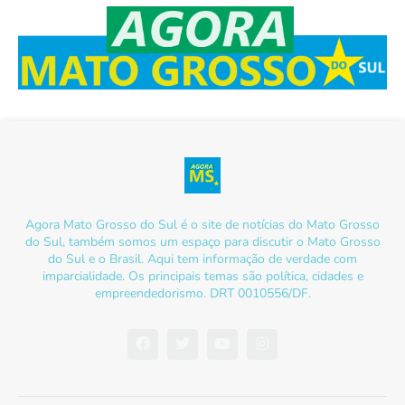
Agora Mato Grosso do Sul é o site de notícias do Mato Grosso
do Sul, também somos um espaço para discutir o Mato Grosso
do Sul e o Brasil. Aqui tem informação de verdade com
imparcialidade. Os principais temas são política, cidades e
empreendedorismo. DRT 0010556/DF.