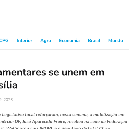
CPG
Interior
Agro
Economia
Brasil
Mundo
lamentares se unem em
ília
09, 2026
o Legislativo local reforçaram, nesta semana, a mobilização em
ércio-DF, José Aparecido Freire, recebeu na sede da Federação
al, Wellington Luiz (MDB), e o deputado distrital Chico