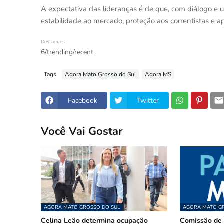
A expectativa das lideranças é de que, com diálogo e un
estabilidade ao mercado, proteção aos correntistas e apo
Destaques
6/trending/recent
Tags
Agora Mato Grosso do Sul
Agora MS
Facebook
Twitter
Você Vai Gostar
AGORA MATO GROSSO DO SUL
AGORA MATO GR
Celina Leão determina ocupação
Comissão de 