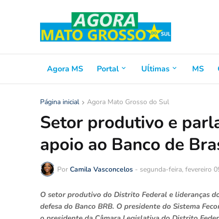
Agora MS
Portal
Uĺtimas
MS
Página inicial
Agora Mato Grosso do Sul
Setor produtivo e par
apoio ao Banco de Bras
Por
Camila Vasconcelos
-
segunda-feira, fevereiro 
O setor produtivo do Distrito Federal e lideranças d
defesa do Banco BRB. O presidente do Sistema Fecom
o presidente da Câmara Legislativa do Distrito Feder