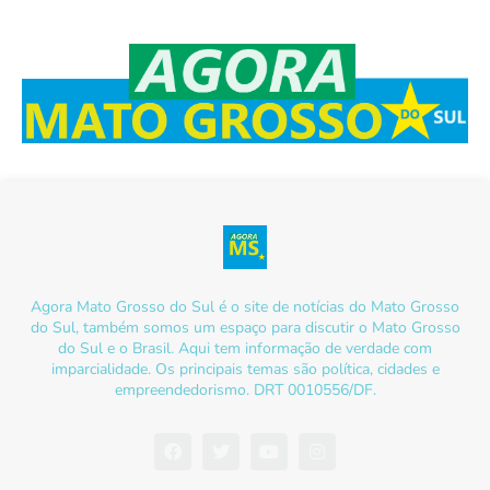
Agora Mato Grosso do Sul é o site de notícias do Mato Grosso
do Sul, também somos um espaço para discutir o Mato Grosso
do Sul e o Brasil. Aqui tem informação de verdade com
imparcialidade. Os principais temas são política, cidades e
empreendedorismo. DRT 0010556/DF.