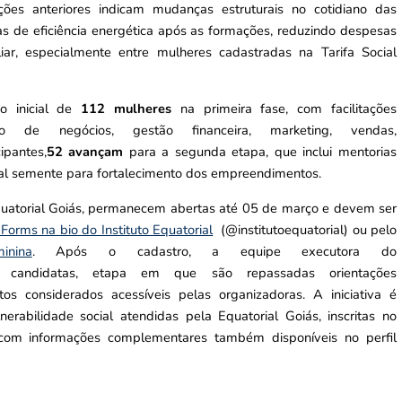
ões anteriores indicam mudanças estruturais no cotidiano das
as de eficiência energética após as formações, reduzindo despesas
liar, especialmente entre mulheres cadastradas na Tarifa Social
 inicial de
112 mulheres
na primeira fase, com facilitações
o de negócios, gestão financeira, marketing, vendas,
ipantes,
52 avançam
para a segunda etapa, que inclui mentorias
pital semente para fortalecimento dos empreendimentos.
quatorial Goiás, permanecem abertas até 05 de março e devem ser
 Forms na bio do Instituto Equatorial
(@institutoequatorial) ou pelo
minina
. Após o cadastro, a equipe executora do
as candidatas, etapa em que são repassadas orientações
s considerados acessíveis pelas organizadoras. A iniciativa é
rabilidade social atendidas pela Equatorial Goiás, inscritas no
 com informações complementares também disponíveis no perfil