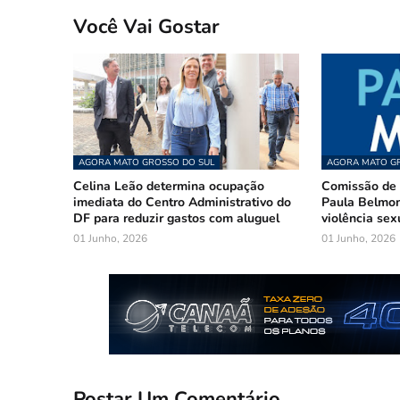
Você Vai Gostar
AGORA MATO GROSSO DO SUL
AGORA MATO GR
Celina Leão determina ocupação
Comissão de 
imediata do Centro Administrativo do
Paula Belmon
DF para reduzir gastos com aluguel
violência sex
01 Junho, 2026
01 Junho, 2026
Postar Um Comentário