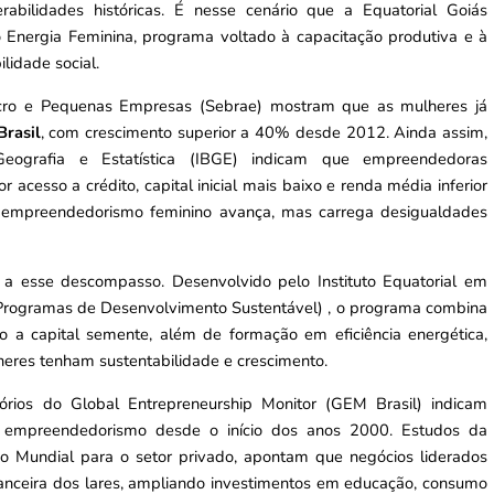
rabilidades históricas. É nesse cenário que a Equatorial Goiás
 Energia Feminina, programa voltado à capacitação produtiva e à
lidade social.
icro e Pequenas Empresas (Sebrae) mostram que as mulheres já
rasil
, com crescimento superior a 40% desde 2012. Ainda assim,
eografia e Estatística (IBGE) indicam que empreendedoras
acesso a crédito, capital inicial mais baixo e renda média inferior
 empreendedorismo feminino avança, mas carrega desigualdades
a esse descompasso. Desenvolvido pelo Instituto Equatorial em
 Programas de Desenvolvimento Sustentável) , o programa combina
 a capital semente, além de formação em eficiência energética,
heres tenham sustentabilidade e crescimento.
tórios do Global Entrepreneurship Monitor (GEM Brasil) indicam
no empreendedorismo desde o início dos anos 2000. Estudos da
nco Mundial para o setor privado, apontam que negócios liderados
nanceira dos lares, ampliando investimentos em educação, consumo