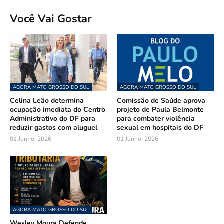
Você Vai Gostar
AGORA MATO GROSSO DO SUL
AGORA MATO GROSSO DO SUL
Celina Leão determina
Comissão de Saúde aprova
ocupação imediata do Centro
projeto de Paula Belmonte
Administrativo do DF para
para combater violência
reduzir gastos com aluguel
sexual em hospitais do DF
01 Junho, 2026
01 Junho, 2026
AGORA MATO GROSSO DO SUL
Wesley Moura Defende