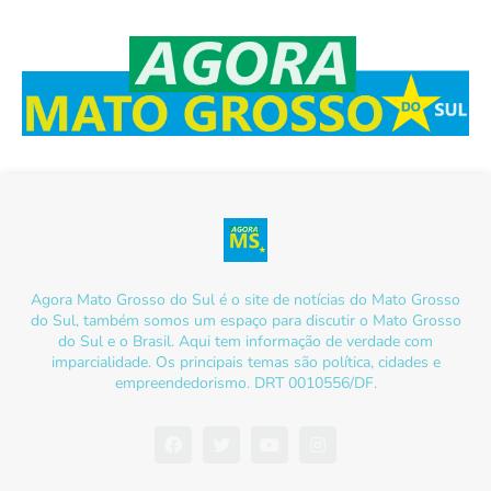
Agora Mato Grosso do Sul é o site de notícias do Mato Grosso
do Sul, também somos um espaço para discutir o Mato Grosso
do Sul e o Brasil. Aqui tem informação de verdade com
imparcialidade. Os principais temas são política, cidades e
empreendedorismo. DRT 0010556/DF.