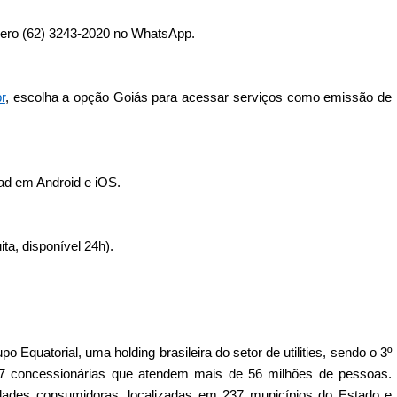
número (62) 3243-2020 no WhatsApp.
r
, escolha a opção Goiás para acessar serviços como emissão de
load em Android e iOS.
ita, disponível 24h).
Equatorial, uma holding brasileira do setor de utilities, sendo o 3º
m 7 concessionárias que atendem mais de 56 milhões de pessoas.
ades consumidoras, localizadas em 237 municípios do Estado e