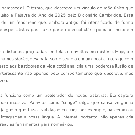
 parassocial. O termo, que descreve um vínculo de mão única que
leito a Palavra do Ano de 2025 pelo Dicionário Cambridge. Essa
cia de um fenômeno que, embora antigo, foi intensificado de forma
de especialistas para fazer parte do vocabulário popular, muito em
 distantes, projetadas em telas e envoltas em mistério. Hoje, por
tina nos
stories
, desabafa sobre seu dia em um post e interage com
esso aos bastidores da vida cotidiana, cria uma poderosa ilusão de
interessante não apenas pelo comportamento que descreve, mas
zou.
ois funciona como um acelerador de novas palavras. Ela captura
uso massivo. Palavras como “cringe” (algo que causa vergonha
ro” (alguém que busca validação on-line), por exemplo, nasceram ou
tegradas à nossa língua. A internet, portanto, não apenas cria
real, as ferramentas para nomeá-los.