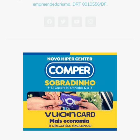
empreendedorismo. DRT 0010556/DF.