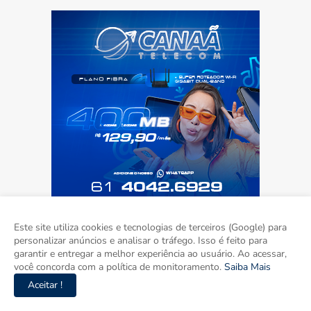
Este site utiliza cookies e tecnologias de terceiros (Google) para
personalizar anúncios e analisar o tráfego. Isso é feito para
garantir e entregar a melhor experiência ao usuário. Ao acessar,
você concorda com a política de monitoramento.
Saiba Mais
Aceitar !