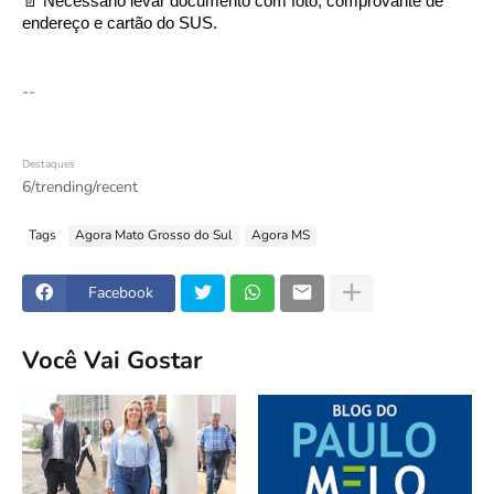
📄 Necessário levar documento com foto, comprovante de
endereço e cartão do SUS.
--
Destaques
6/trending/recent
Tags
Agora Mato Grosso do Sul
Agora MS
Facebook
Você Vai Gostar