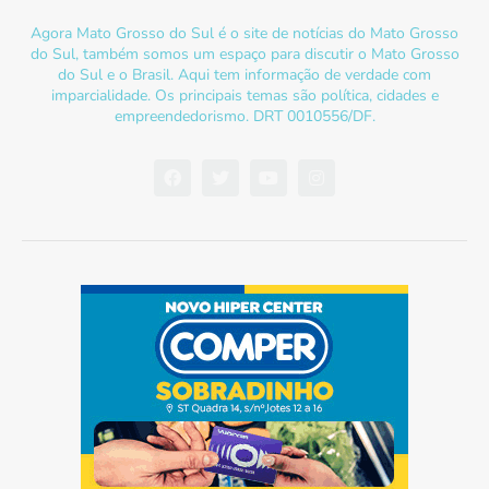
Agora Mato Grosso do Sul é o site de notícias do Mato Grosso
do Sul, também somos um espaço para discutir o Mato Grosso
do Sul e o Brasil. Aqui tem informação de verdade com
imparcialidade. Os principais temas são política, cidades e
empreendedorismo. DRT 0010556/DF.