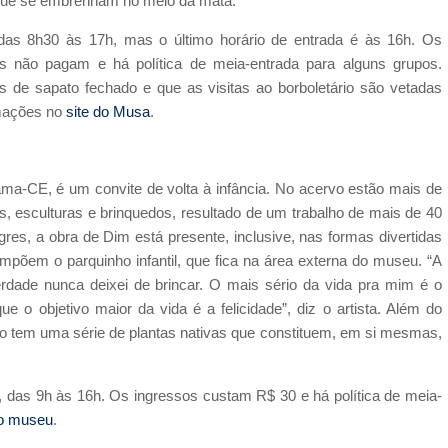
s que se embrenham no meio da mata.
 das 8h30 às 17h, mas o último horário de entrada é às 16h. Os
s não pagam e há política de meia-entrada para alguns grupos.
as de sapato fechado e que as visitas ao borboletário são vetadas
rmações no
site do Musa
.
a-CE, é um convite de volta à infância. No acervo estão mais de
as, esculturas e brinquedos, resultado de um trabalho de mais de 40
gres, a obra de Dim está presente, inclusive, nas formas divertidas
põem o parquinho infantil, que fica na área externa do museu. “A
erdade nunca deixei de brincar. O mais sério da vida pra mim é o
ue o objetivo maior da vida é a felicidade”, diz o artista. Além do
rno tem uma série de plantas nativas que constituem, em si mesmas,
, das 9h às 16h. Os ingressos custam R$ 30 e há política de meia-
do museu
.