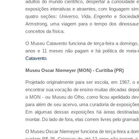
adultos do mundo científico, despertar a curiosidade 
exposições interativas e atraentes, com linguagem sim
quatro seções:
Universo
,
Vida
,
Engenho
e
Sociedad
Armstrong, uma viagem para o tempo dos dinossauro
conceitos da física.
O Museu Catavento funciona de terça-feira a domingo,
anos e 11 meses não pagam e há política de meia-
Catavento
.
Museu Oscar Niemeyer (MON) - Curitiba (PR)
Projetado originalmente para ser escola, em 1967, o
encontrar sua vocação de ensino muitas décadas depoi
o MON - ou Museu do Olho, como ficou apelidado devid
para além de seu acervo, uma curadoria de exposições
Em algumas dessas exposições há áreas destinadas
montar. Do lado de fora, elas correm livres pelo grama
O Museu Oscar Niemeyer funciona de terça-feira a dom
custam R$ 36. Crianças de até 12 anos não pagam e h