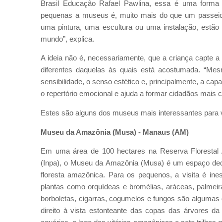
Brasil Educação Rafael Pawlina, essa é uma forma 
pequenas a museus é, muito mais do que um passeio 
uma pintura, uma escultura ou uma instalação, estão
mundo”, explica.
A ideia não é, necessariamente, que a criança capte 
diferentes daquelas às quais está acostumada. “M
sensibilidade, o senso estético e, principalmente, a 
o repertório emocional e ajuda a formar cidadãos mais c
Estes são alguns dos museus mais interessantes para v
Museu da Amazônia (Musa) - Manaus (AM)
Em uma área de 100 hectares na Reserva Florestal 
(Inpa), o Museu da Amazônia (Musa) é um espaço dedic
floresta amazônica. Para os pequenos, a visita é in
plantas como orquídeas e bromélias, aráceas, palmeir
borboletas, cigarras, cogumelos e fungos são algumas
direito à vista estonteante das copas das árvores d