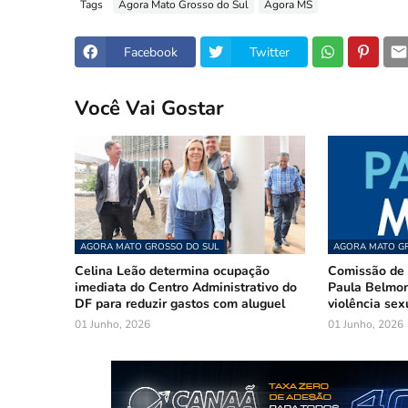
Tags
Agora Mato Grosso do Sul
Agora MS
Facebook
Twitter
Você Vai Gostar
AGORA MATO GROSSO DO SUL
AGORA MATO GR
Celina Leão determina ocupação
Comissão de 
imediata do Centro Administrativo do
Paula Belmon
DF para reduzir gastos com aluguel
violência sex
01 Junho, 2026
01 Junho, 2026