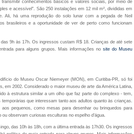
e transmitir conhecimentos básicos e valores sociais, por meio de
ples e acessível”. São 250 instalações em 12 mil m², divididas em
e
. Ali, há uma reprodução do solo lunar com a pegada de Neil
s brasileiros e a oportunidade de ver de perto como funcionam
 das 9h às 17h. Os ingressos custam R$ 18. Crianças de até sete
entrada para alguns grupos. Mais informações no
site do Museu
 edifício do Museu Oscar Niemeyer (MON), em Curitiba-PR, só foi
s, em 2002. Considerado o maior museu de arte da América Latina,
o à estrutura similar a um olho que faz parte do complexo - tem,
 temporárias que interessam tanto aos adultos quanto às crianças.
 aos pequenos, como mesas para desenhar ou brinquedos para
do ou observam curiosas esculturas no espelho d’água.
ingo, das 10h às 18h, com a última entrada às 17h30. Os ingressos
á política de meia-entrada para alguns grupos. Mais informações