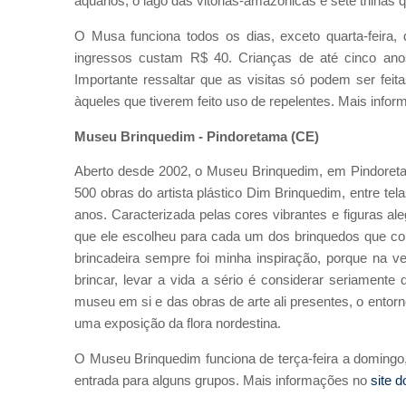
aquários, o lago das vitórias-amazônicas e sete trilha
O Musa funciona todos os dias, exceto quarta-feira,
ingressos custam R$ 40. Crianças de até cinco ano
Importante ressaltar que as visitas só podem ser feit
àqueles que tiverem feito uso de repelentes. Mais info
Museu Brinquedim - Pindoretama (CE)
Aberto desde 2002, o Museu Brinquedim, em Pindoretam
500 obras do artista plástico Dim Brinquedim, entre tel
anos. Caracterizada pelas cores vibrantes e figuras ale
que ele escolheu para cada um dos brinquedos que com
brincadeira sempre foi minha inspiração, porque na v
brincar, levar a vida a sério é considerar seriamente q
museu em si e das obras de arte ali presentes, o ento
uma exposição da flora nordestina.
O Museu Brinquedim funciona de terça-feira a domingo
entrada para alguns grupos. Mais informações no
site 