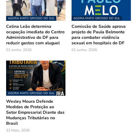
AGORA MATO GROSSO DO SUL
AGORA MATO GROSSO DO SUL
Celina Leão determina
Comissão de Saúde aprova
ocupação imediata do Centro
projeto de Paula Belmonte
Administrativo do DF para
para combater violência
reduzir gastos com aluguel
sexual em hospitais do DF
01 Junho, 2026
01 Junho, 2026
AGORA MATO GROSSO DO SUL
Wesley Moura Defende
Medidas de Proteção ao
Setor Empresarial Diante das
Mudanças Tributárias no
Brasil
31 Maio, 2026