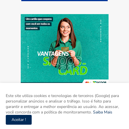
Este site utiliza cookies e tecnologias de terceiros (Google) para
personalizar anúncios e analisar o tráfego. Isso é feito para
garantir e entregar a melhor experiência ao usuário. Ao acessar,
Home
Sobre
Contato
Mídia Kit
você concorda com a política de monitoramento.
Saiba Mais
Aceitar !
Copyright ©
2026
Agora Mato Grosso do Sul