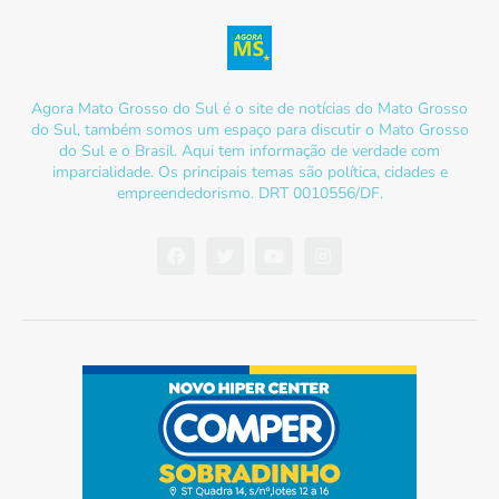
Agora Mato Grosso do Sul é o site de notícias do Mato Grosso
do Sul, também somos um espaço para discutir o Mato Grosso
do Sul e o Brasil. Aqui tem informação de verdade com
imparcialidade. Os principais temas são política, cidades e
empreendedorismo. DRT 0010556/DF.