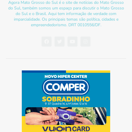
Agora Mato Grosso do Sul é o site de notícias do Mato Grosso
do Sul, também somos um espaço para discutir o Mato Grosso
do Sul e o Brasil. Aqui tem informação de verdade com
imparcialidade. Os principais temas são política, cidades e
empreendedorismo. DRT 0010556/DF.