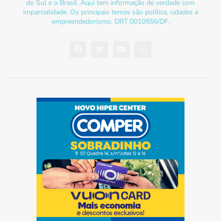
do Sul e o Brasil. Aqui tem informação de verdade com
imparcialidade. Os principais temas são política, cidades e
empreendedorismo. DRT 0010556/DF.