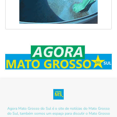
Agora Mato Grosso do Sul é o site de notícias do Mato Grosso
do Sul, também somos um espaço para discutir o Mato Grosso