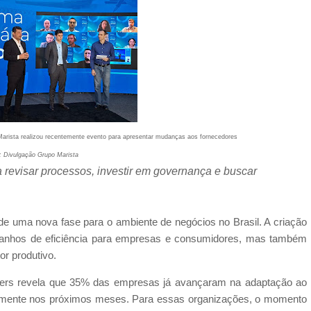
Marista realizou recentemente evento para apresentar mudanças aos fornecedores
: Divulgação Grupo Marista
 revisar processos, investir em governança e buscar
 de uma nova fase para o ambiente de negócios no Brasil. A criação
ganhos de eficiência para empresas e consumidores, mas também
r produtivo.
ters revela que 35% das empresas já avançaram na adaptação ao
damente nos próximos meses. Para essas organizações, o momento