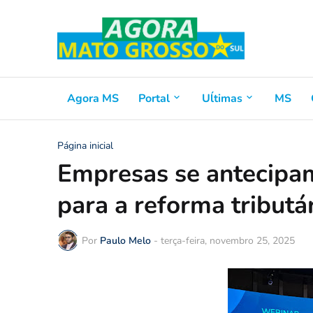
Agora MS
Portal
Uĺtimas
MS
Página inicial
Empresas se antecipam
para a reforma tributá
Por
Paulo Melo
-
terça-feira, novembro 25, 2025