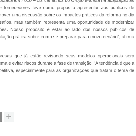
butária em Foco – Os caminhos do Grupo Marista na adaptação às
 e fornecedores teve como propósito apresentar aos públicos de
mover uma discussão sobre os impactos práticos da reforma no dia
desafios, mas também representa uma oportunidade de modernizar
ções. Nosso propósito é estar ao lado dos nossos públicos de
tação prática sobre como se preparar para o novo cenário”, afirma
presas que já estão revisando seus modelos operacionais será
ma e evitar riscos durante a fase de transição. “A tendência é que a
titiva, especialmente para as organizações que tratam o tema de