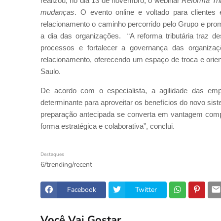
realizou, no dia 13 de novembro, o webinar
Reforma Tri
mudanças
. O evento online e voltado para clientes
relacionamento o caminho percorrido pelo Grupo e pro
a dia das organizações. “A reforma tributária traz 
processos e fortalecer a governança das organiza
relacionamento, oferecendo um espaço de troca e orien
Saulo.
De acordo com o especialista, a agilidade das em
determinante para aproveitar os benefícios do novo siste
preparação antecipada se converta em vantagem compe
forma estratégica e colaborativa”, conclui.
Destaques
6/trending/recent
Facebook
Twitter
Você Vai Gostar