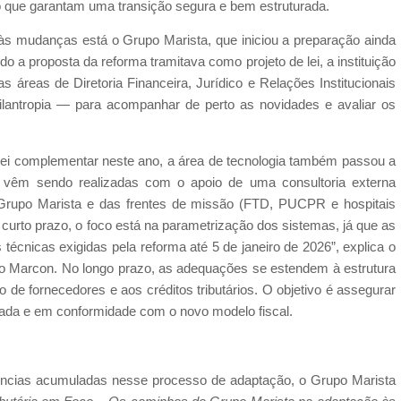
o que garantam uma transição segura e bem estruturada.
 às mudanças está o Grupo Marista, que iniciou a preparação ainda
 a proposta da reforma tramitava como projeto de lei, a instituição
as áreas de Diretoria Financeira, Jurídico e Relações Institucionais
ilantropia — para acompanhar de perto as novidades e avaliar os
ei complementar neste ano, a área de tecnologia também passou a
s vêm sendo realizadas com o apoio de uma consultoria externa
Grupo Marista e das frentes de missão (FTD, PUCPR e hospitais
curto prazo, o foco está na parametrização dos sistemas, já que as
écnicas exigidas pela reforma até 5 de janeiro de 2026”, explica o
ato Marcon. No longo prazo, as adequações se estendem à estrutura
 de fornecedores e aos créditos tributários. O objetivo é assegurar
rada e em conformidade com o novo modelo fiscal.
iências acumuladas nesse processo de adaptação, o Grupo Marista