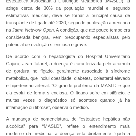
Esteatótica Associada à Disfunção Metabólica (MASLD), já
atinge cerca de 30% da população mundial e, segundo
estimativas médicas, deve se tornar a principal causa de
transplante de fígado até 2030, segundo publicação americana
na
Jama Network Open
. A condição, que até pouco tempo era
considerada benigna, vem preocupando especialistas pelo
potencial de evolução silenciosa e grave.
De acordo com o hepatologista do Hospital Universitário
Cajuru, Jean Tafarel, a doença é caracterizada pelo acúmulo
de gordura no fígado, geralmente associado à síndrome
metabólica, que inclui obesidade, diabetes, colesterol elevado
e hipertensão arterial. “O grande problema da MASLD é que
ela evolui de forma silenciosa. O fígado sofre em silêncio, e
muitas vezes o diagnóstico só acontece quando já há
inflamação ou fibrose”, observa o médico.
A mudança de nomenclatura, de “esteatose hepática não
alcoólica” para “MASLD”, reflete o entendimento mais
moderno da medicina: a doença está diretamente ligada a