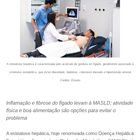
A esteatose hepática é caracterizada pelo acúmulo de gordura no fígado, geralmente associado à
síndrome metabólica, que inclui obesidade, diabetes, colesterol elevado e hipertensão arterial
Crédito: Envato
Inflamação e fibrose do fígado levam à MASLD; atividade
física e boa alimentação são opções para evitar o
problema
A esteatose hepática, hoje renomeada como Doença Hepática