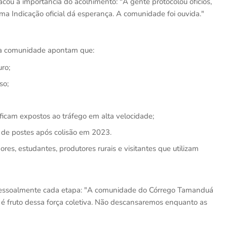
ou a importância do acolhimento: "A gente protocolou ofícios,
uma Indicação oficial dá esperança. A comunidade foi ouvida."
la comunidade apontam que:
ro;
so;
 ficam expostos ao tráfego em alta velocidade;
da de postes após colisão em 2023.
ores, estudantes, produtores rurais e visitantes que utilizam
essoalmente cada etapa: "A comunidade do Córrego Tamanduá
 é fruto dessa força coletiva. Não descansaremos enquanto as