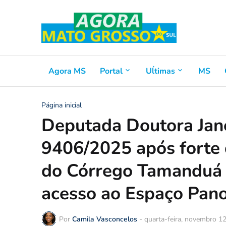
Agora MS
Portal
Uĺtimas
MS
Página inicial
Deputada Doutora Jane
9406/2025 após forte
do Córrego Tamanduá 
acesso ao Espaço Pan
Por
Camila Vasconcelos
-
quarta-feira, novembro 1