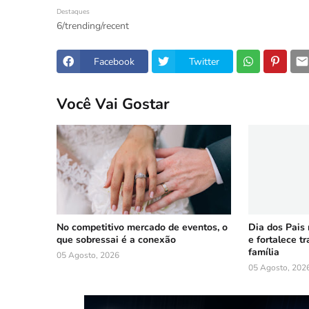
Destaques
6/trending/recent
Facebook
Twitter
Você Vai Gostar
No competitivo mercado de eventos, o
Dia dos Pais
que sobressai é a conexão
e fortalece t
família
05 Agosto, 2026
05 Agosto, 202