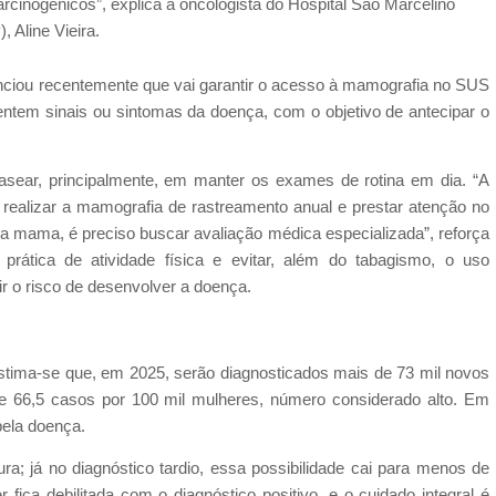
arcinogênicos”,
explica a oncologista do Hospital São Marcelino
, Aline Vieira.
unciou recentemente que vai garantir o acesso à mamografia no SUS
tem sinais ou sintomas da doença, com o objetivo de antecipar o
ear, principalmente, em manter os exames de rotina em dia. “A
 realizar a mamografia de rastreamento anual e prestar atenção no
 na mama, é preciso buscar avaliação médica especializada”, reforça
prática de atividade física e evitar, além do tabagismo, o uso
ir o risco de desenvolver a doença.
estima-se que, em 2025, serão diagnosticados mais de 73 mil novos
e 66,5 casos por 100 mil mulheres, número considerado alto. Em
pela doença.
 já no diagnóstico tardio, essa possibilidade cai para menos de
fica debilitada com o diagnóstico positivo, e o cuidado integral é