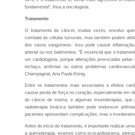
fundamental”, frisa a oncologista.
Tratamento
O tratamento do câncer, muitas vezes, envolve qui
combate às células tumorais, mas também podem afeta
dos vasos sanguíneos. Isso pode causar inflamação
arterial ou nos batimentos. “É essencial que o tratam
um cardiologista, porque alterações provocadas pelas 
inchaço, arritmias ou outros problemas cardiovascul
Champagnat, Ana Paula König.
Entre os tratamentos mais associados a efeitos card
causar perda de força no coração, especialmente em d
do câncer de mama, e algumas imunoterapias, que p
radioterapia torácica também pode endurecer artéria
pacientes apresentam complicações, mas o monitorament
Antes do início do tratamento, é importante realizar uma
a quimioterapia, exames como ecocardiograma, eletroca