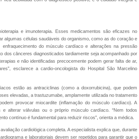
mioterapia e imunoterapia. Esses medicamentos são eficazes no
r algumas células saudáveis do organismo, como as do coração e
, enfraquecimento do músculo cardíaco e alterações na pressão
ento dos cânceres diagnosticados tardiamente seja acompanhado por
terapias e não identificadas precocemente podem gerar falta de ar,
ares”, esclarece a cardio-oncologista do Hospital São Marcelino
íacos estão as antraciclinas (como a doxorrubicina), que podem
oses elevadas, a trastuzumabe, amplamente utilizada no tratamento
odem provocar miocardite (inflamação do músculo cardíaco). A
s e alterar válvulas ou o próprio músculo cardíaco. “Nem todos
o contínuo é fundamental para reduzir riscos”, orienta a médica.
 avaliação cardiológica completa. A especialista explica que, durante
rdiograma e laboratoriais devem ser repetidos para garantir que o