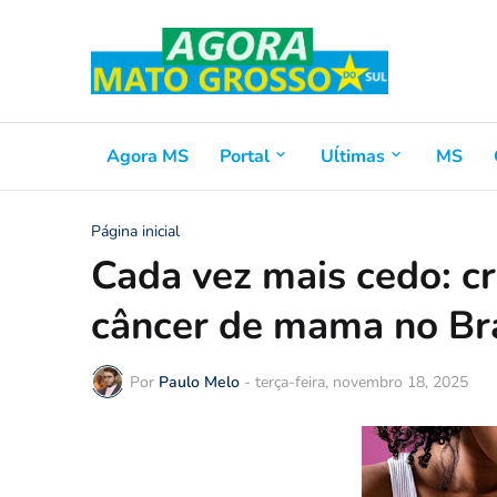
Agora MS
Portal
Uĺtimas
MS
Página inicial
Cada vez mais cedo: c
câncer de mama no Bra
Por
Paulo Melo
-
terça-feira, novembro 18, 2025