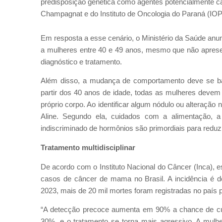
predisposição genética como agentes potencialmente c
Champagnat e do Instituto de Oncologia do Paraná (IOP)
Em resposta a esse cenário, o Ministério da Saúde an
a mulheres entre 40 e 49 anos, mesmo que não apresen
diagnóstico e tratamento.
Além disso, a mudança de comportamento deve se bas
partir dos 40 anos de idade, todas as mulheres devem
próprio corpo. Ao identificar algum nódulo ou alteração
Aline. Segundo ela, cuidados com a alimentação, a 
indiscriminado de hormônios são primordiais para reduz
Tratamento multidisciplinar
De acordo com o Instituto Nacional do Câncer (Inca), 
casos de câncer de mama no Brasil. A incidência é d
2023, mais de 20 mil mortes foram registradas no país 
“A detecção precoce aumenta em 90% a chance de cura;
30%, e o tratamento se torna mais agressivo. A mulher 