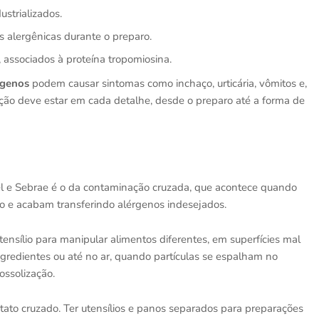
strializados.
s alergênicas durante o preparo.
 associados à proteína tropomiosina.
rgenos
podem causar sintomas como inchaço, urticária, vômitos e,
enção deve estar em cada detalhe, desde o preparo até a forma de
el e Sebrae é o da contaminação cruzada, que acontece quando
o e acabam transferindo alérgenos indesejados.
ensílio para manipular alimentos diferentes, em superfícies mal
gredientes ou até no ar, quando partículas se espalham no
ssolização.
ato cruzado. Ter utensílios e panos separados para preparações