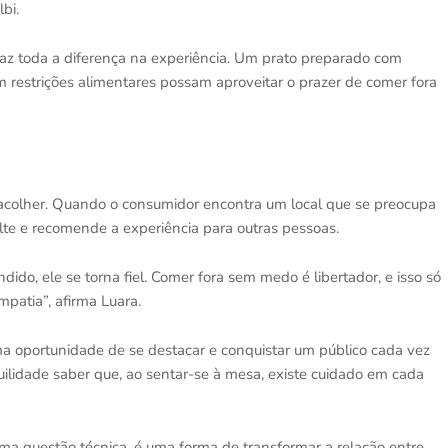
bi.
 faz toda a diferença na experiência. Um prato preparado com
 restrições alimentares possam aproveitar o prazer de comer fora
colher. Quando o consumidor encontra um local que se preocupa
lte e recomende a experiência para outras pessoas.
ido, ele se torna fiel. Comer fora sem medo é libertador, e isso só
patia”, afirma Luara.
uma oportunidade de se destacar e conquistar um público cada vez
quilidade saber que, ao sentar-se à mesa, existe cuidado em cada
ma questão técnica, é uma forma de transformar a relação entre