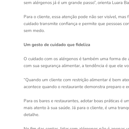
sem alérgenos já é um grande passo”, orienta Luara Bal
Para o cliente, essa atenção pode não ser visível, mas
cuidado transmite confiança e permite que pessoas com
sem medo.
Um gesto de cuidado que fideliza
O cuidado com os alérgenos é também uma forma de a
com sua segurança alimentar, a tendência é que ele vo
“Quando um cliente com restrição alimentar é bem atend
acontece quando o restaurante demonstra preparo e em
Para os bares e restaurantes, adotar boas práticas é 
mais atento à sua saúde. Já para o cliente, é uma tran
detalhe.
No fim das contas, lidar com alérgenos não é apenas u