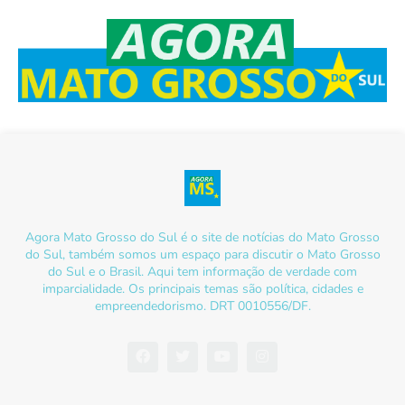
Agora Mato Grosso do Sul é o site de notícias do Mato Grosso
do Sul, também somos um espaço para discutir o Mato Grosso
do Sul e o Brasil. Aqui tem informação de verdade com
imparcialidade. Os principais temas são política, cidades e
empreendedorismo. DRT 0010556/DF.